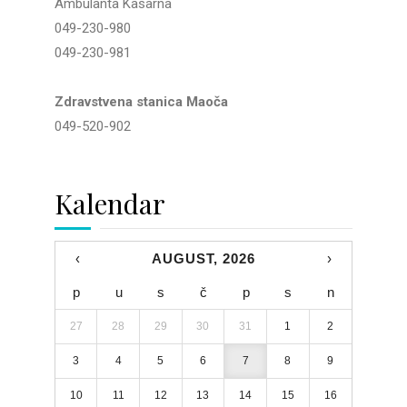
Ambulanta Kasarna
049-230-980
049-230-981
Zdravstvena stanica Maoča
049-520-902
Kalendar
‹
AUGUST, 2026
›
p
u
s
č
p
s
n
27
28
29
30
31
1
2
3
4
5
6
7
8
9
10
11
12
13
14
15
16