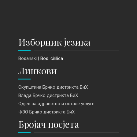
Изборник језика
Bosanski
| Bos. ćirilica
Линкови
Скупштина Брчко дистрикта БиХ
Влада Брчко дистрикта БиХ
Одјел за здравство и остале услуге
ФЗО Брчко дистрикта БиХ
Бројач посјета