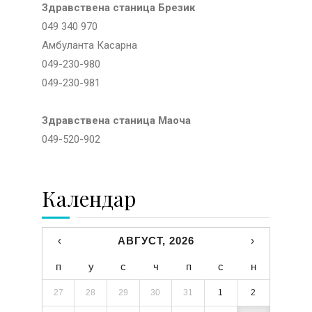
Здравствена станица Брезик
049 340 970
Амбуланта Касарна
049-230-980
049-230-981
Здравствена станица Маоча
049-520-902
Календар
‹
АВГУСТ, 2026
›
п
у
с
ч
п
с
н
27
28
29
30
31
1
2