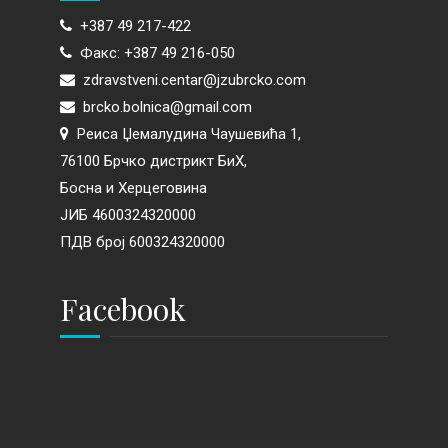
+387 49 217-422
Факс: +387 49 216-050
zdravstveni.centar@jzubrcko.com
brcko.bolnica@gmail.com
Реиса Џемалудина Чаушевића 1,
76100 Брчко дистрикт БиХ,
Босна и Херцеговина
ЈИБ 4600324320000
ПДВ број 600324320000
Facebook