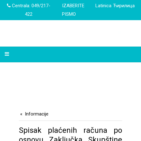
Centrala: 049/217-
IZABERITE
Latinica
Ћирилица
422
PISMO
Informacije
Spisak plaćenih računa po
osnovu Zaključka Skupštine