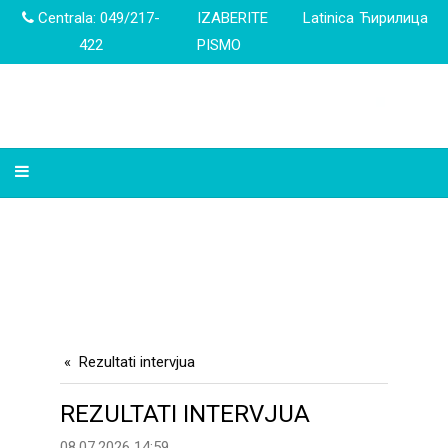
Centrala: 049/217-
IZABERITE
Latinica
Ћирилица
422
PISMO
Rezultati intervjua
REZULTATI INTERVJUA
08.07.2026 14:59