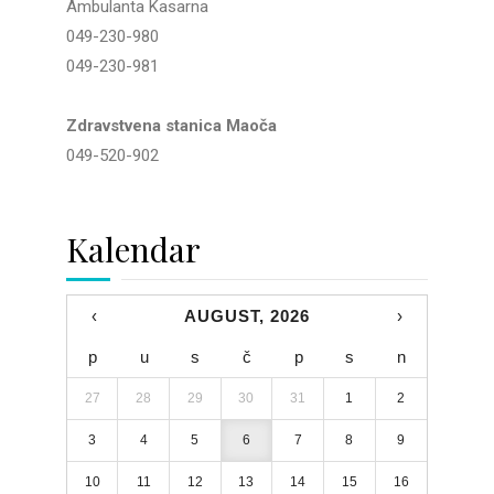
Ambulanta Kasarna
049-230-980
049-230-981
Zdravstvena stanica Maoča
049-520-902
Kalendar
‹
AUGUST, 2026
›
p
u
s
č
p
s
n
27
28
29
30
31
1
2
3
4
5
6
7
8
9
10
11
12
13
14
15
16