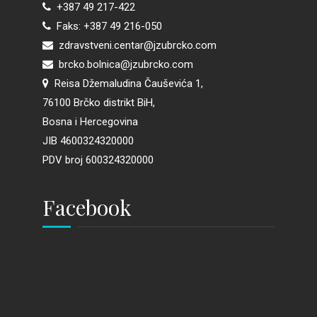
+387 49 217-422
Faks: +387 49 216-050
zdravstveni.centar@jzubrcko.com
brcko.bolnica@jzubrcko.com
Reisa Džemaludina Čauševića 1,
76100 Brčko distrikt BiH,
Bosna i Hercegovina
JIB 4600324320000
PDV broj 600324320000
Facebook