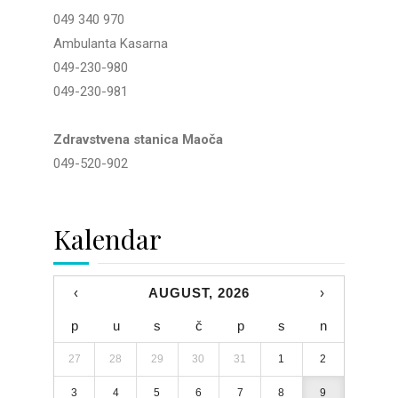
049 340 970
Ambulanta Kasarna
049-230-980
049-230-981
Zdravstvena stanica Maoča
049-520-902
Kalendar
‹
AUGUST, 2026
›
p
u
s
č
p
s
n
27
28
29
30
31
1
2
3
4
5
6
7
8
9