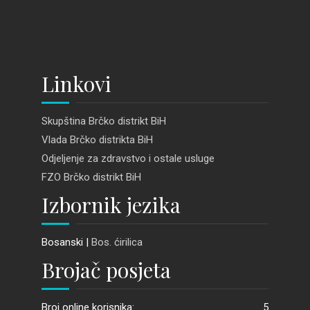
Linkovi
Skupština Brčko distrikt BiH
Vlada Brčko distrikta BiH
Odjeljenje za zdravstvo i ostale usluge
FZO Brčko distrikt BiH
Izbornik jezika
Bosanski |
Bos. ćirilica
Brojač posjeta
Broj online korisnika:
5