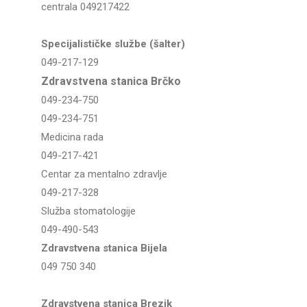
centrala 049217422
Specijalističke službe (šalter)
049-217-129
Zdravstvena stanica Brčko
049-234-750
049-234-751
Medicina rada
049-217-421
Centar za mentalno zdravlje
049-217-328
Služba stomatologije
049-490-543
Zdravstvena stanica Bijela
049 750 340
Zdravstvena stanica Brezik