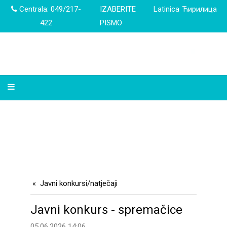
Centrala: 049/217-
IZABERITE
Latinica
Ћирилица
422
PISMO
Javni konkursi/natječaji
Javni konkurs - spremačice
05.06.2026 14:06