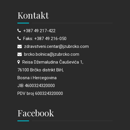
Kontakt
+387 49 217-422
Faks: +387 49 216-050
zdravstveni.centar@jzubrcko.com
brcko.bolnica@jzubrcko.com
Reisa Džemaludina Čauševića 1,
76100 Brčko distrikt BiH,
Bosna i Hercegovina
JIB 4600324320000
PDV broj 600324320000
Facebook