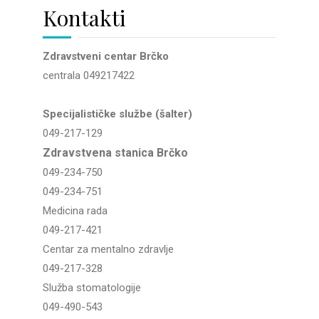
Kontakti
Zdravstveni centar Brčko
centrala 049217422
Specijalističke službe (šalter)
049-217-129
Zdravstvena stanica Brčko
049-234-750
049-234-751
Medicina rada
049-217-421
Centar za mentalno zdravlje
049-217-328
Služba stomatologije
049-490-543