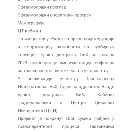
Офталмолошки преглед
Офталмолошки оперативни програм
Мамографија
ЦТ кабинет
На иницијативу Уреда за превенцију корупције
и координацију активности на сузбијању
корупције Брчко дистрикта БиХ од јануара
2023. покренута је имплементација софтвера
за транспарентне листе чекања у здравству.
У реализацији учествују Транспаренцy
Интернатионал БиХ, Одјел за здравство Владе
Брчко дистрикта БиХ, Кабинет
градоначелника и Центри Цивилних
Иницијатива (ЦЦИ).
Пројекат је покренут због сумњи грађана у
транспарентност процеса заказивања