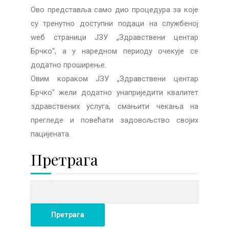
Ово представља само дио процедура за које
су тренутно доступни подаци на службеној
wеб страници ЈЗУ „Здравствени центар
Брчко“, а у наредном периоду очекује се
додатно проширење.
Овим кораком ЈЗУ „Здравствени центар
Брчко“ жели додатно унаприједити квалитет
здравствених услуга, смањити чекања на
прегледе и повећати задовољство својих
пацијената.
Претрага