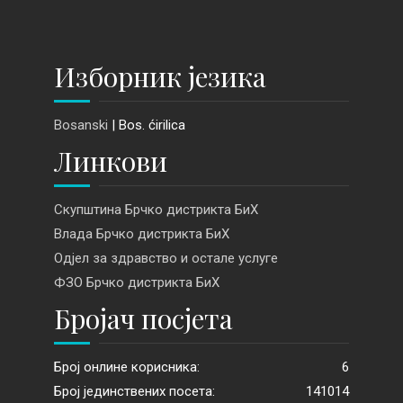
Изборник језика
Bosanski
| Bos. ćirilica
Линкови
Скупштина Брчко дистрикта БиХ
Влада Брчко дистрикта БиХ
Одјел за здравство и остале услуге
ФЗО Брчко дистрикта БиХ
Бројач посјета
Број онлине корисника:
6
Број јединствених посета:
141014