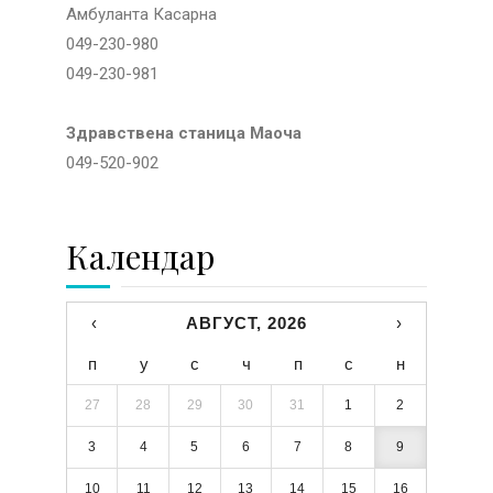
Амбуланта Касарна
049-230-980
049-230-981
Здравствена станица Маоча
049-520-902
Календар
‹
АВГУСТ, 2026
›
п
у
с
ч
п
с
н
27
28
29
30
31
1
2
3
4
5
6
7
8
9
10
11
12
13
14
15
16