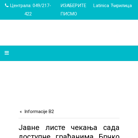
Централа: 049/217-
ИЗАБЕРИТЕ
Latinica
Ћирилица
422
ПИСМО
Informacije B2
Јавне листе чекања сада
доступне грађанима Брчко