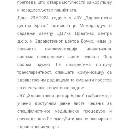
прегледа, што отвара могућности за корупцију
и незадовољство пацијената.
Дана 23.5.2024. године у ЈЗУ „Здравствени
центар Брчко“ потписан је Меморандум о
сарадњи између ЦЦИ-а, Цреативо центра
д.о.о. и Здравственог центра Брчко, чиме је
започета имплементација иновативног
система електронских листи чекања. Овај
систем пружит ће пацијентима потпуну
транспарентност, олакшати комуникацију са
здравственим радницима те смањити простор
за евентуалне коруптивне радње.
ЈЗУ „Здравствени центар Брчко“ грађанима је
учинио доступним јавне листе чекања за
специјалистичке медицинске процедуре и
прегледе, што ће омогућити лакше планирање
здравствених услуга.