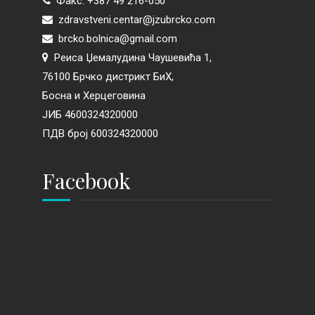
Факс: +387 49 216-050
zdravstveni.centar@jzubrcko.com
brcko.bolnica@gmail.com
Реиса Џемалудина Чаушевића 1,
76100 Брчко дистрикт БиХ,
Босна и Херцеговина
ЈИБ 4600324320000
ПДВ број 600324320000
Facebook