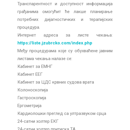
Транспарентност и доступност информација
грађанима омогућит ће лакше планирање
потребних дијагностичких и терапијских
процедура.
Интернет адреса за листе чекања:
https://liste.jzubrcko.com/index.php
Међу процедурама које су обухваћене јавним
листама чекања налазе се:
Кабинет за ЕМНГ
Кабинет ЕЕГ
Кабинет за ЦДС крвних судова врата
Колоноскопија
Гастроскопија
Ергометрија
Кардиолошки преглед са ултразвуком срца
24-сатни холтер ЕКГ
24-сатни холтер притиска ТА