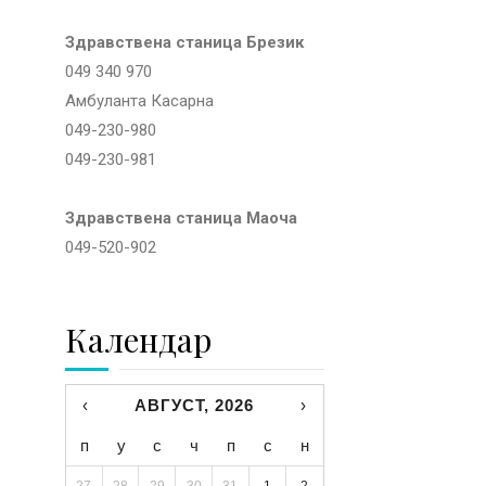
Здравствена станица Брезик
049 340 970
Амбуланта Касарна
049-230-980
049-230-981
Здравствена станица Маоча
049-520-902
Календар
‹
АВГУСТ, 2026
›
п
у
с
ч
п
с
н