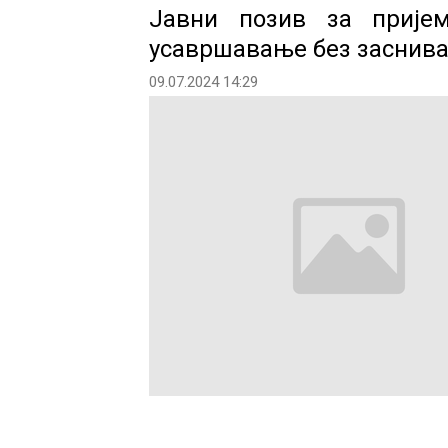
Јавни позив за прије
усавршавање без заснива
09.07.2024 14:29