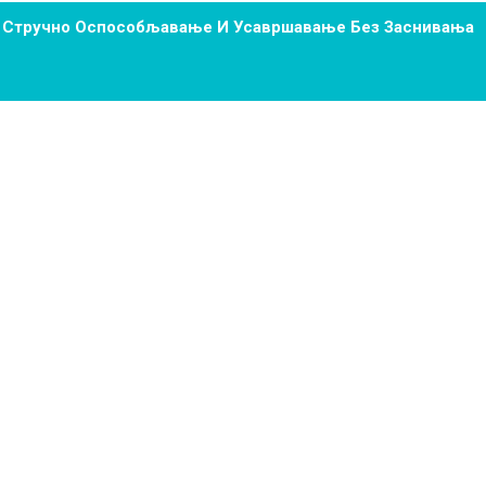
а Стручно Оспособљавање И Усавршавање Без Заснивања