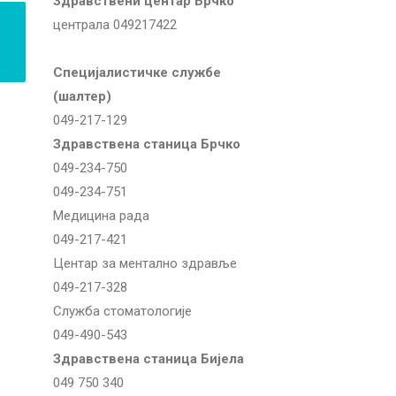
Здравствени центар Брчко
централа 049217422
Специјалистичке службе
(шалтер)
049-217-129
Здравствена станица Брчко
049-234-750
049-234-751
Медицина рада
049-217-421
Центар за ментално здравље
049-217-328
Служба стоматологије
049-490-543
Здравствена станица Бијела
049 750 340