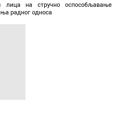
м лица на стручно оспособљавањ
ња радног односа