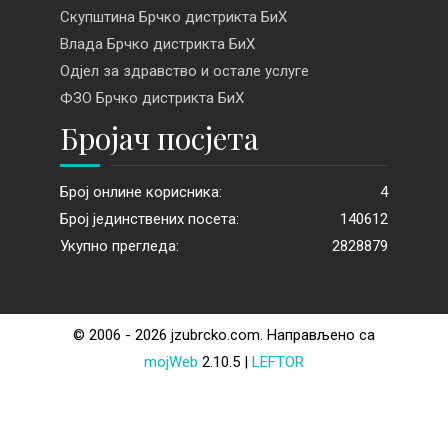
Скупштина Брчко дистрикта БиХ
Влада Брчко дистрикта БиХ
Одјел за здравство и остале услуге
ФЗО Брчко дистрикта БиХ
Бројач посјета
Број онлине корисника:
4
Број јединствених посета:
140612
Укупно прегледа:
2828879
© 2006 - 2026 jzubrcko.com. Направљено са
mojWeb
2.10.5 |
LEFTOR