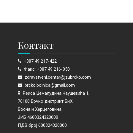
Контакт
+387 49 217-422
Факс: +387 49 216-050
zdravstveni.centar@jzubrcko.com
brcko.bolnica@gmail.com
Реиса Џемалудина Чаушевића 1,
76100 Брчко дистрикт БиХ,
Босна и Херцеговина
ЈИБ 4600324320000
ПДВ број 600324320000